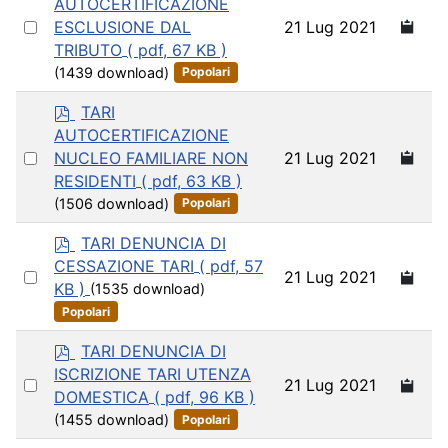
AUTOCERTIFICAZIONE
f
Select
21 Lug 2021
ESCLUSIONE DAL
an
TRIBUTO
( pdf, 67 KB )
item
(1439 download)
Popolari
p
TARI
d
AUTOCERTIFICAZIONE
f
Select
21 Lug 2021
NUCLEO FAMILIARE NON
an
RESIDENTI
( pdf, 63 KB )
item
(1506 download)
Popolari
p
TARI DENUNCIA DI
d
CESSAZIONE TARI
( pdf, 57
Select
21 Lug 2021
f
KB )
(1535 download)
an
Popolari
item
p
TARI DENUNCIA DI
d
ISCRIZIONE TARI UTENZA
Select
21 Lug 2021
f
DOMESTICA
( pdf, 96 KB )
an
(1455 download)
Popolari
item