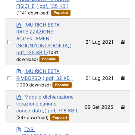
an
FISICHE
( pdf, 135 KB )
item
(1141 download)
Popolari
p
IMU RICHIESTA
d
RATEIZZAZIONE
f
ACCERTAMENTI
Select
21 Lug 2021
INGIUNZIONI SOCIETA
(
an
pdf, 135 KB )
(1081
item
download)
Popolari
p
IMU RICHIESTA
d
Select
21 Lug 2021
RIMBORSO
( pdf, 32 KB )
f
an
(1300 download)
Popolari
item
p
Modulo dichiarazione
d
locazione canone
Select
09 Set 2025
f
concordato
( pdf, 708 KB )
an
(347 download)
Popolari
item
p
TARI
d