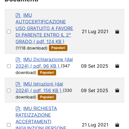
p
IMU
d
AUTOCERTIFICAZIONE
f
USO GRATUITO A FAVORE
Select
21 Lug 2021
DI PARENTE ENTRO IL 2°
an
GRADO
( pdf, 124 KB )
item
(1118 download)
Popolari
p
IMU Dichiarazione (dal
d
Select
09 Set 2025
2024)
( pdf, 96 KB )
(347
f
an
download)
Popolari
item
p
IMU Istruzioni (dal
d
Select
09 Set 2025
2024)
( pdf, 156 KB )
(330
f
an
download)
Popolari
item
p
IMU RICHIESTA
d
RATEIZZAZIONE
f
ACCERTAMENTI
Select
21 Lug 2021
INGIUNZIONI PERSONE