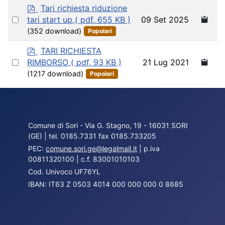
p
Tari richiesta riduzione
d
Select
09 Set 2025
tari start up
( pdf, 655 KB )
f
an
(352 download)
Popolari
item
p
TARI RICHIESTA
d
Select
21 Lug 2021
RIMBORSO
( pdf, 93 KB )
f
an
(1217 download)
Popolari
item
Comune di Sori - Via G. Stagno, 19 - 16031 SORI
(GE) | tel. 0185.7331 fax 0185.733205
PEC:
comune.sori.ge@legalmail.it
| p.iva
00811320100 | c.f. 83001010103
Cod. Univoco UF76YL
IBAN: IT63 Z 0503 4014 000 000 000 0 8685