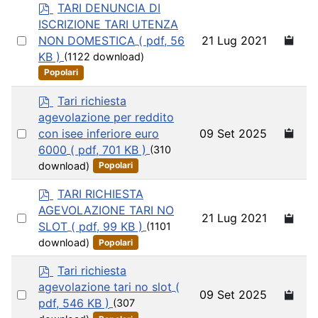
p
TARI DENUNCIA DI
d
ISCRIZIONE TARI UTENZA
f
Select
21 Lug 2021
NON DOMESTICA
( pdf, 56
an
KB )
(1122 download)
item
Popolari
p
Tari richiesta
d
agevolazione per reddito
f
Select
09 Set 2025
con isee inferiore euro
an
6000
( pdf, 701 KB )
(310
item
download)
Popolari
p
TARI RICHIESTA
d
AGEVOLAZIONE TARI NO
Select
21 Lug 2021
f
SLOT
( pdf, 99 KB )
(1101
an
download)
Popolari
item
p
Tari richiesta
d
agevolazione tari no slot
(
Select
09 Set 2025
f
pdf, 546 KB )
(307
an