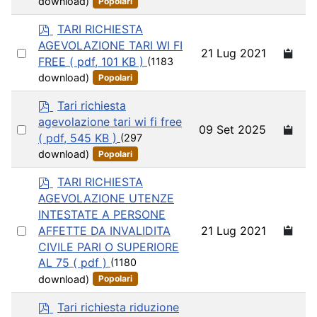
download)
Popolari
item
p
TARI RICHIESTA
d
AGEVOLAZIONE TARI WI FI
Select
21 Lug 2021
f
FREE
( pdf, 101 KB )
(1183
an
download)
Popolari
item
p
Tari richiesta
d
agevolazione tari wi fi free
Select
09 Set 2025
f
( pdf, 545 KB )
(297
an
download)
Popolari
item
p
TARI RICHIESTA
d
AGEVOLAZIONE UTENZE
f
INTESTATE A PERSONE
Select
21 Lug 2021
AFFETTE DA INVALIDITA
an
CIVILE PARI O SUPERIORE
AL 75
( pdf )
(1180
item
download)
Popolari
p
Tari richiesta riduzione