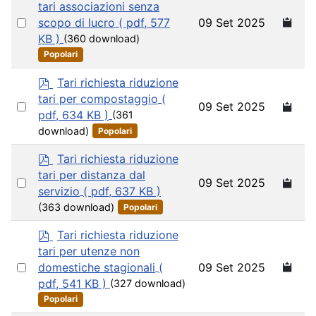
d
tari associazioni senza
f
Select
09 Set 2025
scopo di lucro
( pdf, 577
an
KB )
(360 download)
item
Popolari
p
Tari richiesta riduzione
d
tari per compostaggio
(
Select
09 Set 2025
f
pdf, 634 KB )
(361
an
download)
Popolari
item
p
Tari richiesta riduzione
d
tari per distanza dal
Select
09 Set 2025
f
servizio
( pdf, 637 KB )
an
(363 download)
Popolari
item
p
Tari richiesta riduzione
d
tari per utenze non
f
Select
09 Set 2025
domestiche stagionali
(
an
pdf, 541 KB )
(327 download)
item
Popolari