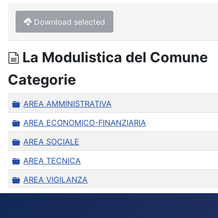
Download selected
documento
La Modulistica del Comune
Categorie
Cartella
AREA AMMINISTRATIVA
Cartella
AREA ECONOMICO-FINANZIARIA
Cartella
AREA SOCIALE
Cartella
AREA TECNICA
Cartella
AREA VIGILANZA