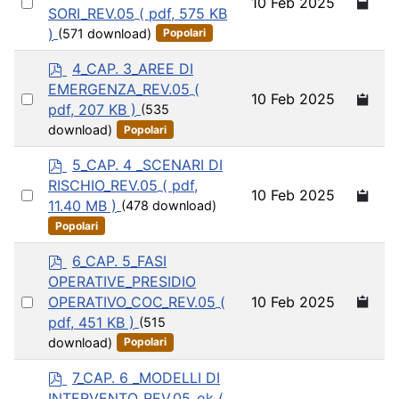
Select
10 Feb 2025
f
SORI_REV.05
( pdf, 575 KB
an
)
(571 download)
Popolari
item
p
4_CAP. 3_AREE DI
d
EMERGENZA_REV.05
(
Select
10 Feb 2025
f
pdf, 207 KB )
(535
an
download)
Popolari
item
p
5_CAP. 4 _SCENARI DI
d
RISCHIO_REV.05
( pdf,
Select
10 Feb 2025
f
11.40 MB )
(478 download)
an
Popolari
item
p
6_CAP. 5_FASI
d
OPERATIVE_PRESIDIO
f
Select
10 Feb 2025
OPERATIVO_COC_REV.05
(
an
pdf, 451 KB )
(515
item
download)
Popolari
p
7_CAP. 6 _MODELLI DI
d
INTERVENTO_REV.05_ok
(