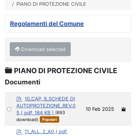
PIANO DI PROTEZIONE CIVILE
Regolamenti del Comune
Download selected
Cartella
PIANO DI PROTEZIONE CIVILE
Documenti
p
10_CAP. 9_SCHEDE DI
d
AUTOPROTEZIONE_REV.0
Select
10 Feb 2025
f
5
( pdf, 184 KB )
(693
an
download)
Popolari
item
p
11_ALL. 2_A0
( pdf,