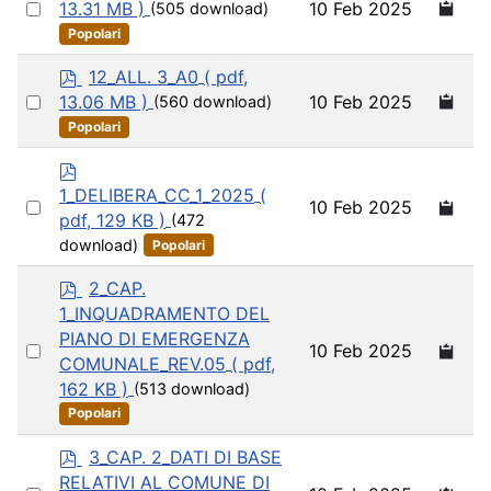
d
Select
10 Feb 2025
13.31 MB )
(505 download)
f
an
Popolari
item
p
12_ALL. 3_A0
( pdf,
d
Select
10 Feb 2025
13.06 MB )
(560 download)
f
an
Popolari
item
p
d
1_DELIBERA_CC_1_2025
(
Select
10 Feb 2025
f
pdf, 129 KB )
(472
an
download)
Popolari
item
p
2_CAP.
d
1_INQUADRAMENTO DEL
f
PIANO DI EMERGENZA
Select
10 Feb 2025
COMUNALE_REV.05
( pdf,
an
162 KB )
(513 download)
item
Popolari
p
3_CAP. 2_DATI DI BASE
d
RELATIVI AL COMUNE DI