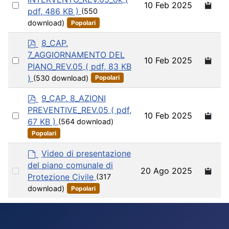
Select
10 Feb 2025
f
pdf, 486 KB )
(550
an
download)
Popolari
item
p
8_CAP.
d
7_AGGIORNAMENTO DEL
Select
10 Feb 2025
f
PIANO_REV.05
( pdf, 83 KB
an
)
(530 download)
Popolari
item
p
9_CAP. 8_AZIONI
d
PREVENTIVE_REV.05
( pdf,
Select
10 Feb 2025
f
67 KB )
(564 download)
an
Popolari
item
d
Video di presentazione
e
del piano comunale di
Select
20 Ago 2025
f
Protezione Civile
(317
an
a
download)
Popolari
u
item
l
t