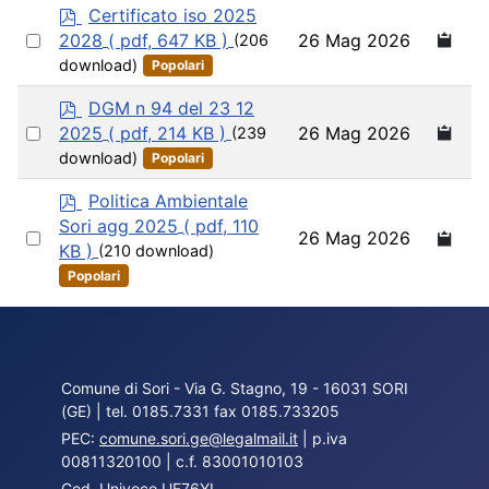
p
Certificato iso 2025
d
Select
26 Mag 2026
2028
( pdf, 647 KB )
(206
f
an
download)
Popolari
item
p
DGM n 94 del 23 12
d
Select
26 Mag 2026
2025
( pdf, 214 KB )
(239
f
an
download)
Popolari
item
p
Politica Ambientale
d
Sori agg 2025
( pdf, 110
Select
26 Mag 2026
f
KB )
(210 download)
an
Popolari
item
Comune di Sori - Via G. Stagno, 19 - 16031 SORI
(GE) | tel. 0185.7331 fax 0185.733205
PEC:
comune.sori.ge@legalmail.it
| p.iva
00811320100 | c.f. 83001010103
Cod. Univoco UF76YL