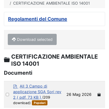
CERTIFICAZIONE AMBIENTALE ISO 14001
Regolamenti del Comune
Download selected
CERTIFICAZIONE AMBIENTALE
Cartella
ISO 14001
Documenti
p
All 3 Campo di
d
applicazione SGA Sori rev
Select
26 Mag 2026
f
2
( pdf, 73 KB )
(209
an
download)
Popolari
item