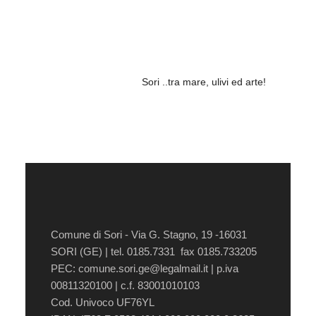
Sori ..tra mare, ulivi ed arte!
Comune di Sori - Via G. Stagno, 19 -16031
SORI (GE) | tel. 0185.7331 fax 0185.733205
PEC:
comune.sori.ge@legalmail.it
| p.iva
00811320100 | c.f. 83001010103
Cod. Univoco UF76YL