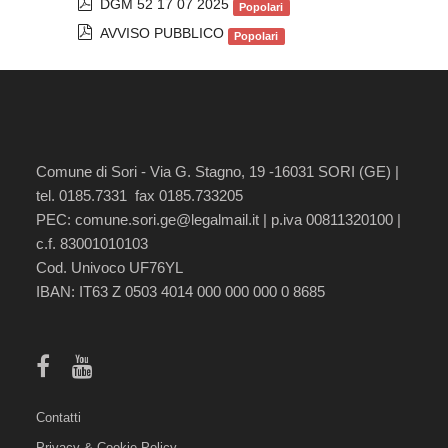
p
DGM 52 17 07 2025
Popolari
f
d
p
AVVISO PUBBLICO
Popolari
f
d
f
Comune di Sori - Via G. Stagno, 19 -16031 SORI (GE) |
tel. 0185.7331 fax 0185.733205
PEC:
comune.sori.ge@legalmail.it
| p.iva 00811320100 |
c.f. 83001010103
Cod. Univoco UF76YL
IBAN: IT63 Z 0503 4014 000 000 000 0 8685
Contatti
Privacy & Cookie Policy