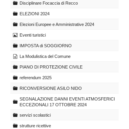
e
l
e
r
C
Disciplinare Focaccia di Recco
e
a
l
t
a
t
l
e
r
C
ELEZIONI 2024
a
l
t
a
l
e
r
C
Elezioni Europee e Amministrative 2024
a
l
t
a
l
e
r
I
Eventi turistici
a
l
t
m
l
e
m
C
IMPOSTA di SOGGIORNO
a
l
a
a
l
g
r
d
La Modulistica del Comune
a
i
t
o
n
e
c
C
PIANO DI PROTEZIONE CIVILE
e
l
u
a
l
m
r
C
referendum 2025
a
e
t
a
n
e
r
C
RICONVERSIONE ASILO NIDO
t
l
t
a
o
l
e
r
SEGNALAZIONE DANNI EVENTI ATMOSFERICI
C
a
l
t
ECCEZIONALI 17 OTTOBRE 2024
a
l
e
r
a
l
C
servizi scolastici
t
l
a
e
a
r
C
strutture ricettive
l