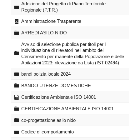
r
Adozione del Progetto di Piano Territoriale
C
Regionale (P.T.R.)
a
t
r
a
Amministrazione Trasparente
e
t
r
e
l
c
C
ARREDI ASILO NIDO
l
h
a
l
l
i
r
Avviso di selezione pubblica per titoli per l
a
v
t
a
individuazione di rilevatori nell ambito del
C
e
e
Censimento per manente della Popolazione e delle
a
l
Abitazioni 2023: rilevazione da Lista (IST 02494)
r
l
t
a
C
bandi polizia locale 2024
e
a
l
r
C
BANDO UTENZE DOMESTICHE
l
t
a
a
e
r
s
Certificazione Ambientale ISO 14001
l
t
p
l
e
r
C
CERTIFICAZIONE AMBIENTALE ISO 14001
a
l
e
a
l
a
r
C
co-progettazione asilo nido
a
d
t
a
s
e
r
C
Codice di comportamento
h
l
t
a