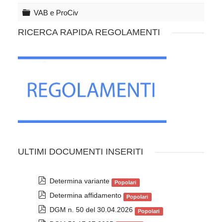
t
a
l
e
r
C
VAB e ProCiv
a
l
t
a
l
e
r
RICERCA RAPIDA REGOLAMENTI
a
l
t
l
e
a
l
l
a
ULTIMI DOCUMENTI INSERITI
p
Determina variante
Popolari
d
p
Determina affidamento
Popolari
f
d
p
DGM n. 50 del 30.04.2026
Popolari
f
d