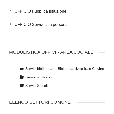
UFFICIO Pubblica Istruzione
UFFICIO Servizi alla persona
MODULISTICA UFFICI - AREA SOCIALE
C
Servizi bibliotecari - Biblioteca civica Italo Calvino
a
C
Servizi scolastici
r
a
t
C
Servizi Sociali
r
e
a
t
l
r
e
l
ELENCO SETTORI COMUNE
t
l
a
e
l
l