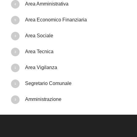
a
Area Amministrativa
l
4
a
Area Economico Finanziaria
5
Area Sociale
3
Area Tecnica
3
Area Vigilanza
1
Segretario Comunale
1
Amministrazione
3