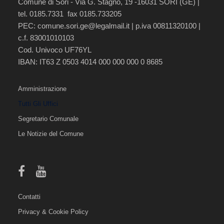
Comune di Sori - Via G. Stagno, 19 -16031 SORI (GE) |
tel. 0185.7331 fax 0185.733205
PEC:
comune.sori.ge@legalmail.it
| p.iva 00811320100 |
c.f. 83001010103
Cod. Univoco UF76YL
IBAN: IT63 Z 0503 4014 000 000 000 0 8685
Amministrazione
Tutti Gli Uffici
Segretario Comunale
Le Notizie del Comune
Contatti
Privacy & Cookie Policy