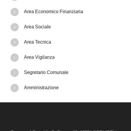
a
Area Economico Finanziaria
5
Area Sociale
3
Area Tecnica
3
Area Vigilanza
1
Segretario Comunale
1
Amministrazione
3