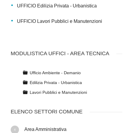
UFFICIO Edilizia Privata - Urbanistica
UFFICIO Lavori Pubblici e Manutenzioni
MODULISTICA UFFICI - AREA TECNICA
C
Ufficio Ambiente - Demanio
a
C
Edilizia Privata - Urbanistica
r
a
t
C
Lavori Pubblici e Manutenzioni
r
e
a
t
l
r
e
l
ELENCO SETTORI COMUNE
t
l
a
e
l
l
a
Area Amministrativa
l
4