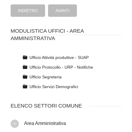
INDIETRO
AVANTI
MODULISTICA UFFICI - AREA
AMMINISTRATIVA
C
Ufficio Attività produttive - SUAP
a
C
Ufficio Protocollo - URP - Notifiche
r
a
t
C
Ufficio Segreteria
r
e
a
t
C
Ufficio Servizi Demografici
l
r
e
a
l
t
l
r
a
e
l
ELENCO SETTORI COMUNE
t
l
a
e
l
l
a
Area Amministrativa
l
4
a