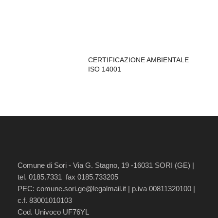
CERTIFICAZIONE AMBIENTALE
ISO 14001
Comune di Sori - Via G. Stagno, 19 -16031 SORI (GE) |
tel. 0185.7331 fax 0185.733205
PEC:
comune.sori.ge@legalmail.it
| p.iva 00811320100 |
c.f. 83001010103
Cod. Univoco UF76YL